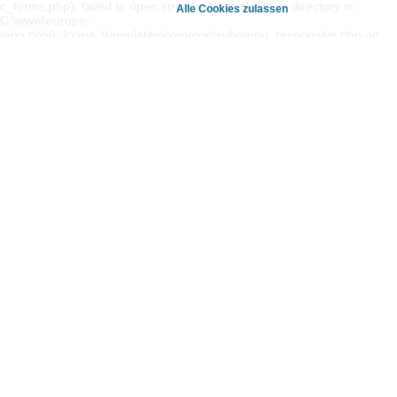
c_forms.php): failed to open stream: No such file or directory in
Alle Cookies zulassen
C:\www\europe-
mpo.com\_lccms_\templates\common\submenu_responsive.php on
line 6 Warning: include_once(): Failed opening
'/modules/mod_cookie_banner/deactivator/disable_mautic_forms.php'
for inclusion (include_path='.;C:\php\pear') in C:\www\europe-
mpo.com\_lccms_\templates\common\submenu_responsive.php on
line 6
europe-mpo
Kursbuch
Akademien
Leistungen
Kontakt
Volltextsuche
8054 Graz | Kärntner Straße 311