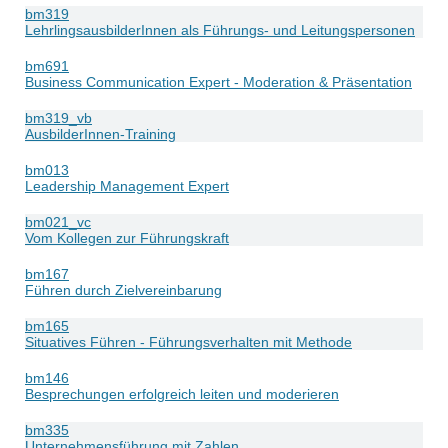
bm319
LehrlingsausbilderInnen als Führungs- und Leitungspersonen
bm691
Business Communication Expert - Moderation & Präsentation
bm319_vb
AusbilderInnen-Training
bm013
Leadership Management Expert
bm021_vc
Vom Kollegen zur Führungskraft
bm167
Führen durch Zielvereinbarung
bm165
Situatives Führen - Führungsverhalten mit Methode
bm146
Besprechungen erfolgreich leiten und moderieren
bm335
Unternehmensführung mit Zahlen