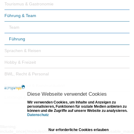
Tourismus & Gastronomie
Führung & Team
Team
Führung
Sprachen & Reisen
Hobby & Freizeit
BWL, Recht & Personal
Persönlichkeit & Kommunikation
Diese Webseite verwendet Cookies
Lehrlinge & Ausbilder:innen
Wir verwenden Cookies, um Inhalte und Anzeigen zu
personalisieren, Funktionen für soziale Medien anbieten zu
können und die Zugriffe auf unsere Website zu analysieren.
Datenschutz
Einstellungen
Warning:
Nur erforderliche Cookies erlauben
include_once(/modules/mod_cookie_banner/deactivator/disable_mauti