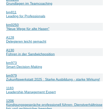
Grundlagen im Teamcoaching
bm811
Leading for Professionals
bm0250
"Neue Wege für alte Hasen"
A128
Delegieren leicht gemacht
A130
Führen in der Sandwichposition
bm973
Smart-Decision-Making
bm979
Zukunftswerkstatt 2025 : Starke Ausbildung - starke Wirkung!
1183
Leadership Management Expert
1206
Kündigungsgespräche professionell führen- Dienstverhältnisse
fair und rechtssicher beenden