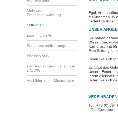
Führerschein
Mehrwert
Egal, Arbeitsstif
Potentialentwicklung
Maßnahmen. Wie z
perfekt zu Ihnen 
Stiftungen
UNSER ANGEB
Learning on Air
Sie haben gerade 
Wissen Sie, wora
Personenzertifizierungen
Karriereschritt fü
Eine Stiftung kan
Englisch ALC
Holen Sie sich Ih
Fahrerqualfizierungsnachwei
Es lüftet das Geh
s C/D95
Unsere ExpertInne
Ihrem Alleinstell
Holen Sie sich de
Ausbilder:innen-Masterclass
VEREINBAREN 
Tel.: +43 (0) 664
office@europe-