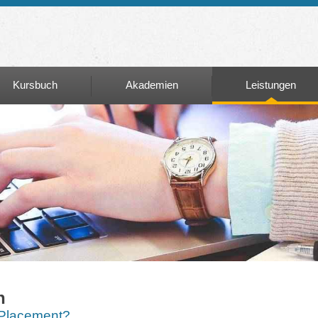
Kursbuch
Akademien
Leistungen
Kursbuch
Akademien
Leistungen
Matura+
Unternehmer:inn
Führerschein
Mehrwert Potenti
Stiftungen
Learning on Air
Personenzertifiz
Englisch ALC
n
Fahrerqualfizier
C/D95
Placement?