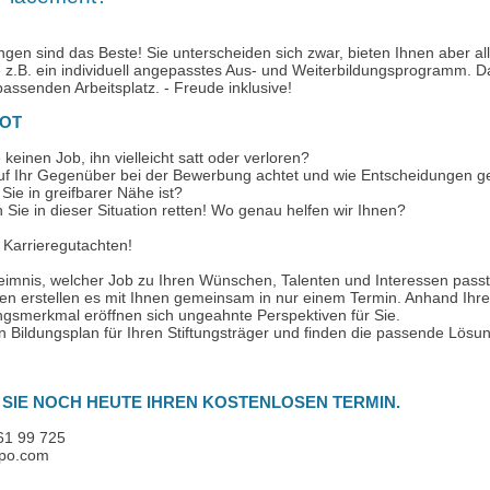
Ausbilder:innen-
tungen sind das Beste! Sie unterscheiden sich zwar, bieten Ihnen aber a
.B. ein individuell angepasstes Aus- und Weiterbildungsprogramm. Da
passenden Arbeitsplatz. - Freude inklusive!
OT
keinen Job, ihn vielleicht satt oder verloren?
uf Ihr Gegenüber bei der Bewerbung achtet und wie Entscheidungen ge
r Sie in greifbarer Nähe ist?
n Sie in dieser Situation retten! Wo genau helfen wir Ihnen?
r Karrieregutachten!
eimnis, welcher Job zu Ihren Wünschen, Talenten und Interessen passt
n erstellen es mit Ihnen gemeinsam in nur einem Termin. Anhand Ihrer
ungsmerkmal eröffnen sich ungeahnte Perspektiven für Sie.
n Bildungsplan für Ihren Stiftungsträger und finden die passende Lösun
SIE NOCH HEUTE IHREN KOSTENLOSEN TERMIN.
 61 99 725
mpo.com