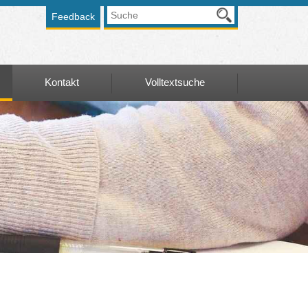
Feedback
Kontakt
Volltextsuche
Kontakt
Volltextsuche
en-
Kontaktformular
Anfahrt Graz
alentwicklung
Anfahrt Wien
ierungen
ungsnachweis