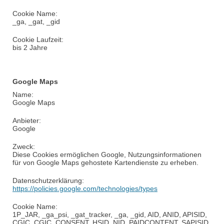
Cookie Name:
_
ga
, _
gat
, _
gid
Cookie Laufzeit:
bis 2 Jahre
Google Maps
Name:
Google Maps
Anbieter:
Google
Zweck:
Diese Cookies ermöglichen Google, Nutzungsinformationen
für von Google Maps gehostete Kartendienste zu erheben.
Datenschutzerklärung:
https://policies.google.com/technologies/types
Cookie Name:
1P_JAR, _
ga_psi
, _
gat_tracker
, _ga, _gid, AID, ANID, APISID,
CGIC, CGIC, CONSENT, HSID, NID, PAIDCONTENT, SAPISID,