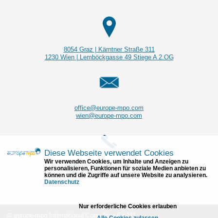
8054 Graz | Kärntner Straße 311
1230 Wien |
Lemböckgasse
49 Stiege A 2.OG
office@europe-mpo.com
wien@europe-mpo.com
Diese Webseite verwendet Cookies
Wir verwenden Cookies, um Inhalte und Anzeigen zu
Graz +43 (0) 50 50 28 50 - 765
personalisieren, Funktionen für soziale Medien anbieten zu
Wien +43 (0) 50 50 28 50 - 725
können und die Zugriffe auf unsere Website zu analysieren.
Datenschutz
Einstellungen
Nur erforderliche Cookies erlauben
© europe-mpo International Consulting GmbH