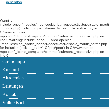
generator/
Warning:
include_once(/modules/mod_cookie_banner/deactivator/disable_mauti
c_forms.php): failed to open stream: No such file or directory in
C:\www\europe-
mpo.com\_lccms_\templates\common\submenu_responsive.php on
line 6 Warning: include_once(): Failed opening
'/modules/mod_cookie_banner/deactivator/disable_mautic_forms.php'
for inclusion (include_path='.;C:\php\pear') in C:\www\europe-
mpo.com\_lccms_\templates\common\submenu_responsive.php on
line 6
europe-mpo
Kursbuch
Akademien
Leistungen
Kontakt
Volltextsuche