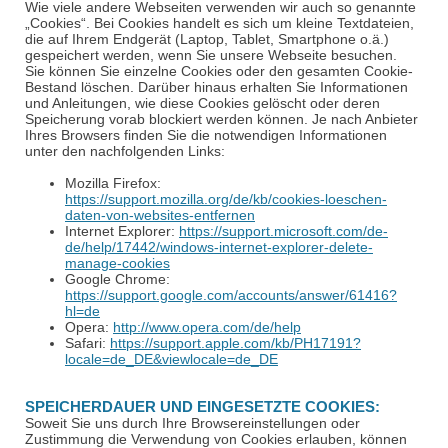
Wie viele andere Webseiten verwenden wir auch so genannte
„Cookies“. Bei Cookies handelt es sich um kleine Textdateien,
die auf Ihrem Endgerät (Laptop, Tablet, Smartphone o.ä.)
gespeichert werden, wenn Sie unsere Webseite besuchen.
Sie können Sie einzelne Cookies oder den gesamten Cookie-
Bestand löschen. Darüber hinaus erhalten Sie Informationen
und Anleitungen, wie diese Cookies gelöscht oder deren
Speicherung vorab blockiert werden können. Je nach Anbieter
Ihres Browsers finden Sie die notwendigen Informationen
unter den nachfolgenden Links:
Mozilla Firefox:
https://support.mozilla.org/de/kb/cookies-loeschen-
daten-von-websites-entfernen
Internet Explorer:
https://support.microsoft.com/de-
de/help/17442/windows-internet-explorer-delete-
manage-cookies
Google Chrome:
https://support.google.com/accounts/answer/61416?
hl=de
Opera:
http://www.opera.com/de/help
Safari:
https://support.apple.com/kb/PH17191?
locale=de_DE&viewlocale=de_DE
SPEICHERDAUER UND EINGESETZTE COOKIES:
Soweit Sie uns durch Ihre Browsereinstellungen oder
Zustimmung die Verwendung von Cookies erlauben, können