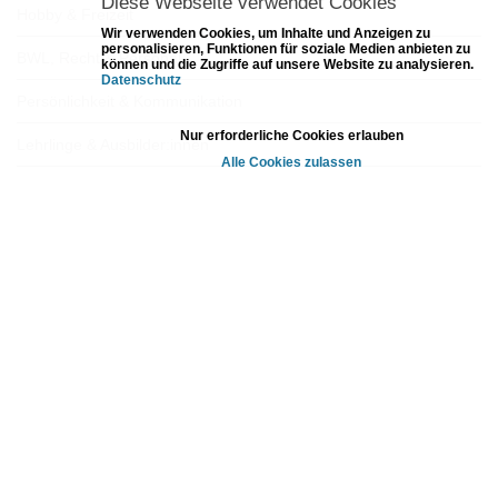
Diese Webseite verwendet Cookies
Hobby & Freizeit
Wir verwenden Cookies, um Inhalte und Anzeigen zu
personalisieren, Funktionen für soziale Medien anbieten zu
BWL, Recht & Personal
können und die Zugriffe auf unsere Website zu analysieren.
Datenschutz
Persönlichkeit & Kommunikation
Einstellungen
Nur erforderliche Cookies erlauben
Lehrlinge & Ausbilder:innen
Alle Cookies zulassen
Warning:
include_once(/modules/mod_cookie_banner/deactivator/disable_mauti
c_forms.php): failed to open stream: No such file or directory in
C:\www\europe-
mpo.com\_lccms_\templates\common\submenu_responsive.php on
line 6 Warning: include_once(): Failed opening
'/modules/mod_cookie_banner/deactivator/disable_mautic_forms.php'
for inclusion (include_path='.;C:\php\pear') in C:\www\europe-
mpo.com\_lccms_\templates\common\submenu_responsive.php on
line 6
europe-mpo
Kursbuch