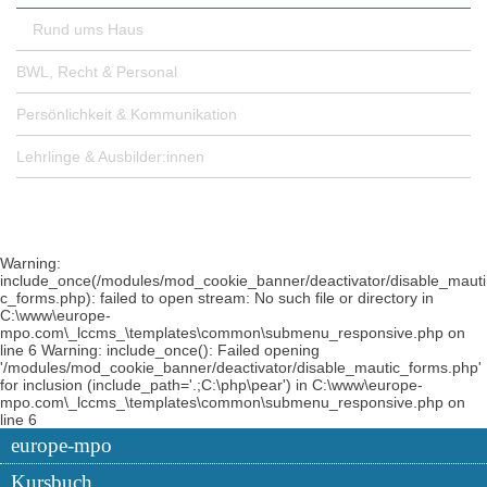
Rund ums Haus
BWL, Recht & Personal
Persönlichkeit & Kommunikation
Lehrlinge & Ausbilder:innen
Warning:
include_once(/modules/mod_cookie_banner/deactivator/disable_mauti
c_forms.php): failed to open stream: No such file or directory in
C:\www\europe-
mpo.com\_lccms_\templates\common\submenu_responsive.php on
line 6 Warning: include_once(): Failed opening
'/modules/mod_cookie_banner/deactivator/disable_mautic_forms.php'
for inclusion (include_path='.;C:\php\pear') in C:\www\europe-
mpo.com\_lccms_\templates\common\submenu_responsive.php on
line 6
europe-mpo
Kursbuch