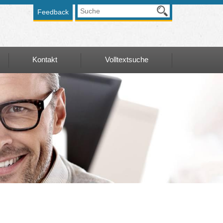
Feedback
Kontakt
Volltextsuche
Kontakt
Volltextsuche
en-
Kontaktformular
Anfahrt Graz
alentwicklung
Anfahrt Wien
ierungen
ungsnachweis