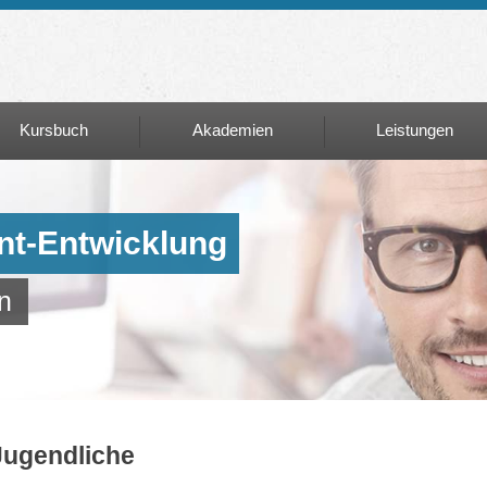
Kursbuch
Akademien
Leistungen
Kursbuch
Akademien
Leistungen
Matura+
Unternehmer:inn
nt-Entwicklung
Führerschein
Mehrwert Potenti
n
Stiftungen
Learning on Air
Personenzertifiz
Englisch ALC
Jugendliche
Fahrerqualfizier
C/D95