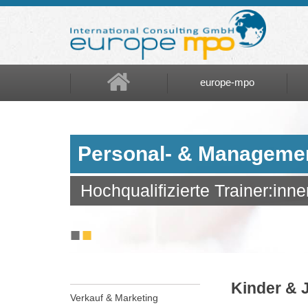
europe-mpo
europe-mpo
Referenzen
Personal- & Manageme
Über uns
Hochqualifizierte Trainer:inne
Jobs
■
■
Kinder & 
Verkauf & Marketing