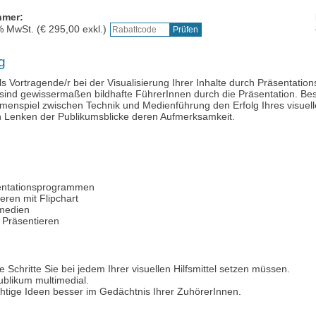
hmer:
Ausbilder:innen-
% MwSt. (€
295,00
exkl.)
g
ls Vortragende/r bei der Visualisierung Ihrer Inhalte durch Präsentati
e sind gewissermaßen bildhafte FührerInnen durch die Präsentation. B
enspiel zwischen Technik und Medienführung den Erfolg Ihres visuel
h Lenken der Publikumsblicke deren Aufmerksamkeit.
sentationsprogrammen
eren mit Flipchart
tmedien
Präsentieren
e Schritte Sie bei jedem Ihrer visuellen Hilfsmittel setzen müssen.
ublikum multimedial.
htige Ideen besser im Gedächtnis Ihrer ZuhörerInnen.