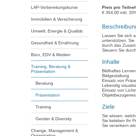
LAP-Vorbereitungskurse
Preis pro Teilne
€
354,00
inkl.
20
Immobilien & Versicherung
Beschreibun
Umwelt, Energie & Qualität
Lassen Sie sich a
unterstützen. Si
Gesundheit & Ernährung
durch das Zusamm
Steuern Sie durc
Büro, EDV & Medien
Inhalte
Training, Beratung &
Bildhaftes Lernen
Präsentation
Bildgestaltung
Einsatz von Prä
Beratung
Lebendig visualisi
Einsatz von Lich
Präsentation
Objektbezogenes 
Ziele
Training
Sie wissen, welch
Gender & Diversity
Sie beleben Ihr P
Sie verankern wic
Change, Management &
Organisation