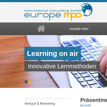
europe-mpo
europe-mpo
Referenzen
Learning on air
Über uns
Innovative Lernmethoden
Jobs
■
■
Präsentme
Verkauf & Marketing
bm144