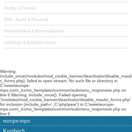
Hobby & Freizeit
BWL, Recht & Personal
Persönlichkeit & Kommunikation
Lehrlinge & Ausbilder:innen
Warning:
include_once(/modules/mod_cookie_banner/deactivator/disable_mauti
c_forms.php): failed to open stream: No such file or directory in
C:\www\europe-
mpo.com\_lccms_\templates\common\submenu_responsive.php on
line 6 Warning: include_once(): Failed opening
'/modules/mod_cookie_banner/deactivator/disable_mautic_forms.php'
for inclusion (include_path='.;C:\php\pear') in C:\www\europe-
mpo.com\_lccms_\templates\common\submenu_responsive.php on
line 6
europe-mpo
Kursbuch