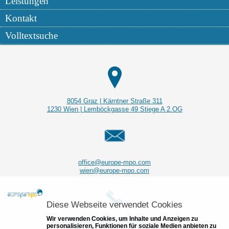
Leistungen
Kontakt
Volltextsuche
8054 Graz | Kärntner Straße 311
1230 Wien |
Lemböckgasse
49 Stiege A 2.OG
office@europe-mpo.com
wien@europe-mpo.com
Diese Webseite verwendet Cookies
Wir verwenden Cookies, um Inhalte und Anzeigen zu
Graz +43 (0) 50 50 28 50 - 765
personalisieren, Funktionen für soziale Medien anbieten zu
Wien +43 (0) 50 50 28 50 - 725