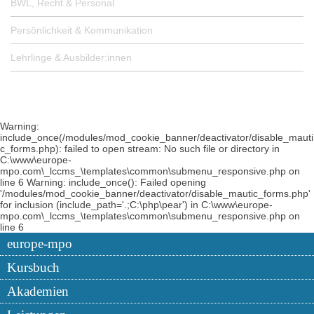
BWL, Recht & Personal
Persönlichkeit & Kommunikation
Lehrlinge & Ausbilder:innen
Warning:
include_once(/modules/mod_cookie_banner/deactivator/disable_mauti
c_forms.php): failed to open stream: No such file or directory in
C:\www\europe-
mpo.com\_lccms_\templates\common\submenu_responsive.php on
line 6 Warning: include_once(): Failed opening
'/modules/mod_cookie_banner/deactivator/disable_mautic_forms.php'
for inclusion (include_path='.;C:\php\pear') in C:\www\europe-
mpo.com\_lccms_\templates\common\submenu_responsive.php on
line 6
europe-mpo
Kursbuch
Akademien