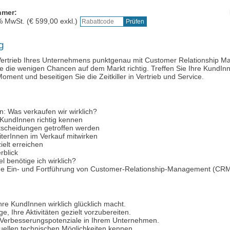
hmer:
Ausbilder:innen-
% MwSt. (€
599,00
exkl.)
g
Vertrieb Ihres Unternehmens punktgenau mit Customer Relationship 
e die wenigen Chancen auf dem Markt richtig. Treffen Sie Ihre KundIn
ment und beseitigen Sie die Zeitkiller in Vertrieb und Service.
on: Was verkaufen wir wirklich?
 KundInnen richtig kennen
ntscheidungen getroffen werden
eiterInnen im Verkauf mitwirken
ielt erreichen
rblick
el benötige ich wirklich?
de Ein- und Fortführung von Customer-Relationship-Management (CR
hre KundInnen wirklich glücklich macht.
ge, Ihre Aktivitäten gezielt vorzubereiten.
 Verbesserungspotenziale in Ihrem Unternehmen.
tuellen technischen Möglichkeiten kennen.