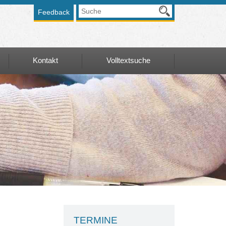
Feedback
Kontakt
Volltextsuche
Kontakt
Volltextsuche
en-
Kontaktformular
Anfahrt Graz
alentwicklung
Anfahrt Wien
ierungen
ungsnachweis
TERMINE