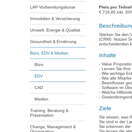
LAP-Vorbereitungskurse
Preis pro Teilne
€
718,80
inkl.
20
Immobilien & Versicherung
Beschreibun
Umwelt, Energie & Qualität
Stärken Sie den 
(CRM). Nutzen Si
Gesundheit & Ernährung
entscheidenden Mo
Büro, EDV & Medien
Inhalte
- Value Propositi
Büro
- Lernen Sie Ihre
- Wie wichtige E
EDV
- Wie alle Mitarb
- Beeinflusser gez
CAD
- Software im Übe
- Welche Hilfsmitt
- Gewinnbringen
Medien
Ziele
Training, Beratung &
Präsentation
Sie wissen, was I
Sie sind in der La
Sie erkennen die
Change, Management &
Sie lernen die ak
Organisation