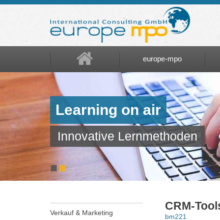
europe-mpo
europe-mpo
Referenzen
Learning on air
Über uns
Innovative Lernmethoden
Jobs
■
■
CRM-Tools
Verkauf & Marketing
bm221