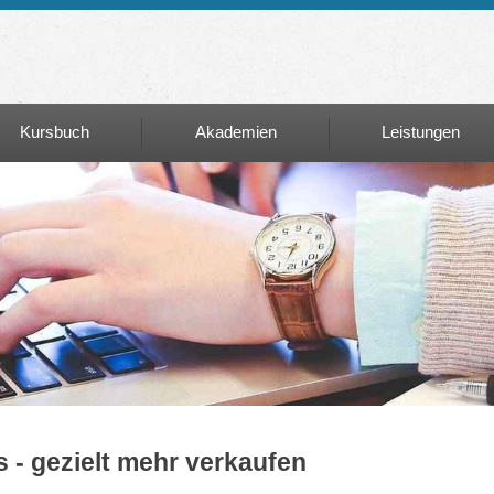
Kursbuch
Akademien
Leistungen
Kursbuch
Akademien
Leistungen
Matura+
Unternehmer:inn
Führerschein
Mehrwert Potenti
Stiftungen
Learning on Air
Personenzertifiz
Englisch ALC
 - gezielt mehr verkaufen
Fahrerqualfizier
C/D95