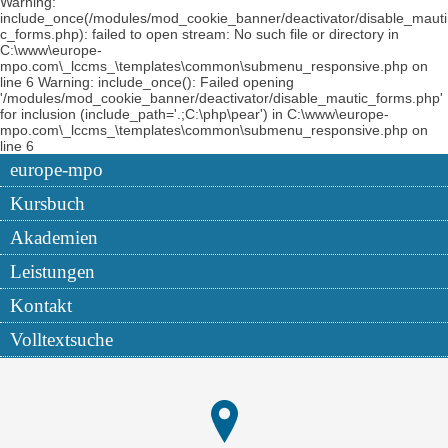
Warning:
include_once(/modules/mod_cookie_banner/deactivator/disable_mauti
c_forms.php): failed to open stream: No such file or directory in
C:\www\europe-
mpo.com\_lccms_\templates\common\submenu_responsive.php on
line 6 Warning: include_once(): Failed opening
'/modules/mod_cookie_banner/deactivator/disable_mautic_forms.php'
for inclusion (include_path='.;C:\php\pear') in C:\www\europe-
mpo.com\_lccms_\templates\common\submenu_responsive.php on
line 6
europe-mpo
Kursbuch
Akademien
Leistungen
Kontakt
Volltextsuche